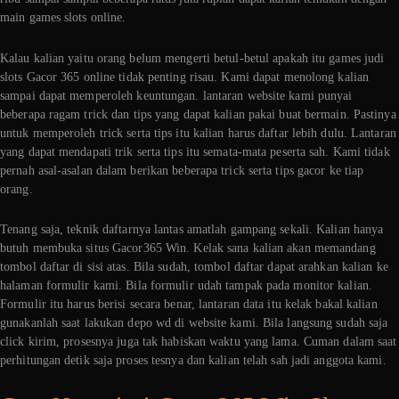
main games slots online.
Kalau kalian yaitu orang belum mengerti betul-betul apakah itu games judi
slots Gacor 365 online tidak penting risau. Kami dapat menolong kalian
sampai dapat memperoleh keuntungan. lantaran website kami punyai
beberapa ragam trick dan tips yang dapat kalian pakai buat bermain. Pastinya
untuk memperoleh trick serta tips itu kalian harus daftar lebih dulu. Lantaran
yang dapat mendapati trik serta tips itu semata-mata peserta sah. Kami tidak
pernah asal-asalan dalam berikan beberapa trick serta tips gacor ke tiap
orang.
Tenang saja, teknik daftarnya lantas amatlah gampang sekali. Kalian hanya
butuh membuka situs Gacor365 Win. Kelak sana kalian akan memandang
tombol daftar di sisi atas. Bila sudah, tombol daftar dapat arahkan kalian ke
halaman formulir kami. Bila formulir udah tampak pada monitor kalian.
Formulir itu harus berisi secara benar, lantaran data itu kelak bakal kalian
gunakanlah saat lakukan depo wd di website kami. Bila langsung sudah saja
click kirim, prosesnya juga tak habiskan waktu yang lama. Cuman dalam saat
perhitungan detik saja proses tesnya dan kalian telah sah jadi anggota kami.