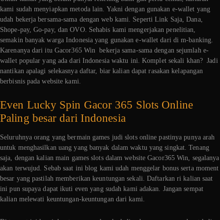
kami sudah menyiapkan metoda lain. Yakni dengan gunakan e-wallet yang
udah bekerja bersama-sama dengan web kami. Seperti Link Saja, Dana,
Shope-pay, Go-pay, dan OVO. Sehabis kami mengerjakan penelitian,
semakin banyak warga Indonesia yang gunakan e-wallet dari di m-banking.
Karenanya dari itu Gacor365 Win bekerja sama-sama dengan sejumlah e-
wallet popular yang ada dari Indonesia waktu ini. Komplet sekali khan? Jadi
nantikan apalagi selekasnya daftar, biar kalian dapat rasakan kelapangan
berbisnis pada website kami.
Even Lucky Spin Gacor 365 Slots Online
Paling besar dari Indonesia
Seluruhnya orang yang bermain games judi slots online pastinya punya arah
untuk menghasilkan uang yang banyak dalam waktu yang singkat. Tenang
saja, dengan kalian main games slots dalam website Gacor365 Win, segalanya
akan terwujud. Sebab saat ini blog kami udah menggelar bonus serta moment
besar yang pastilah memberikan keuntungan sekali. Daftarkan ri kalian saat
ini pun supaya dapat ikuti even yang sudah kami adakan. Jangan sempat
kalian melewati keuntungan-keuntungan dari kami.