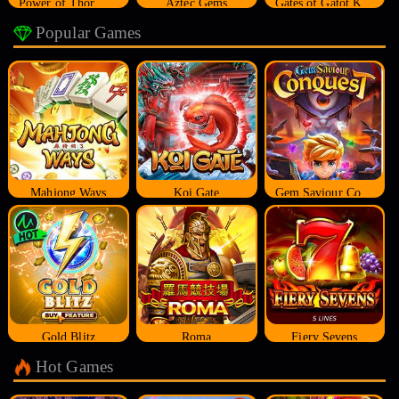
Power of Thor Megaways
Aztec Gems
Gates of Gatot Kaca
Popular Games
Mahjong Ways
Koi Gate
Gem Saviour Conquest
Gold Blitz
Roma
Fiery Sevens
Hot Games