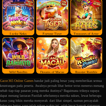
Lucky Neko
Fortune Tiger
Treasures of Aztec
Wild Bandito
Dreams of Macau
Rooster Rumble
Gacor365 Online Games
bandar judi paling besar yang memberikan semua
keuntungan pada peserta. Awalnya pernah lihat bettor terus menerus menang
sebab tiap-tiap pasaran yang mereka ikutinya? Bagaimana triknya supaya
dapat menang lantaran Pastilah sebelumnya mereka sukses, lewat beberapa
kasus yang bikin mereka menyerah. dari lihat simpel, namun percayalah
beberapa bettor yang telah sukses waktu ini udah lewat banyak rintangan.