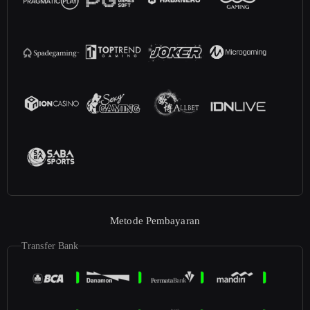
Metode Pembayaran
Transfer Bank